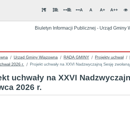
A
A
A+
A++
Biuletyn Informacji Publicznej - Urząd Gmin
ówna
Urząd Gminy Wiązowna
RADA GMINY
Projekty uchwał
/
/
/
/
chwał 2026 r.
Projekt uchwały na XXVI Nadzwyczajną Sesję zwołaną
/
ekt uchwały na XXVI Nadzwyczajn
wca 2026 r.