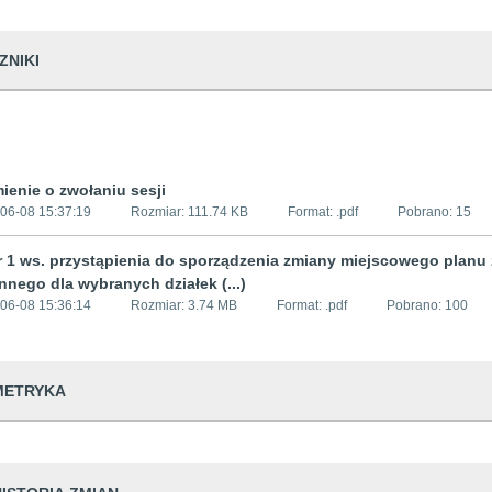
ZNIKI
ienie o zwołaniu sesji
06-08 15:37:19
Rozmiar:
111.74 KB
Format: .
pdf
Pobrano:
15
nr 1 ws. przystąpienia do sporządzenia zmiany miejscowego plan
nnego dla wybranych działek (...)
06-08 15:36:14
Rozmiar:
3.74 MB
Format: .
pdf
Pobrano:
100
METRYKA
dwiedzin
195