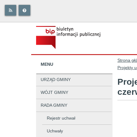
Strona gł
MENU
Projekty u
URZĄD GMINY
Proj
czer
WÓJT GMINY
RADA GMINY
Rejestr uchwał
Uchwały